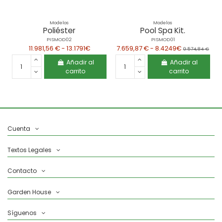
Modelos
Modelos
Poliéster
Pool Spa Kit.
PISMOD02
PISMOD01
11.981,56 € - 13.1791€
7.659,87 € - 8.4249€
9.574,84 €
Añadir al
Añadir al
carrito
carrito
Cuenta
Textos Legales
Contacto
Garden House
Síguenos