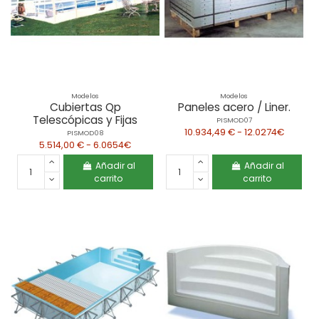
Modelos
Modelos
Cubiertas Qp
Paneles acero / Liner.
Telescópicas y Fijas
PISMOD07
10.934,49 € - 12.0274€
PISMOD08
5.514,00 € - 6.0654€
Añadir al
Añadir al
carrito
carrito