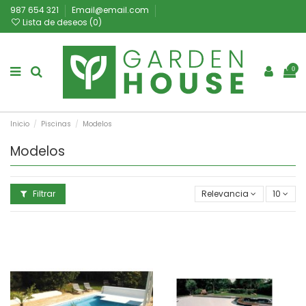
987 654 321
Email@email.com
Lista de deseos (
0
)
0
Inicio
Piscinas
Modelos
Modelos
Filtrar
Relevancia
10