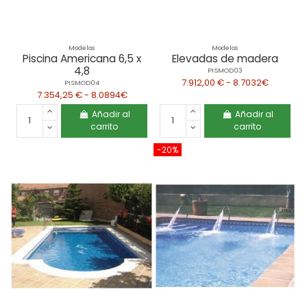
Modelos
Modelos
Piscina Americana 6,5 x
Elevadas de madera
4,8
PISMOD03
7.912,00 € - 8.7032€
PISMOD04
7.354,25 € - 8.0894€
Añadir al
Añadir al
carrito
carrito
-20%