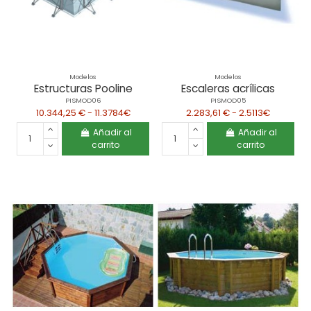
Modelos
Modelos
Estructuras Pooline
Escaleras acrílicas
PISMOD06
PISMOD05
10.344,25 € - 11.3784€
2.283,61 € - 2.5113€
Añadir al
Añadir al
carrito
carrito