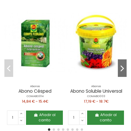
Abonos
Abonos
Abono Césped
Abono Soluble Universal
COMABO014
COMABO003
14,84 € - 15.4€
17,19 € - 18.7€
Añadir al
Añadir al
carrito
carrito