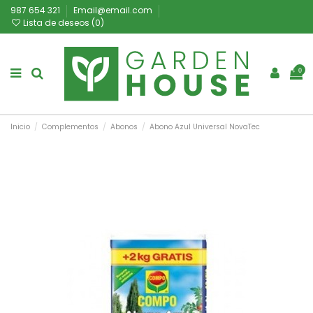
987 654 321
Email@email.com
Lista de deseos (
0
)
0
Inicio
Complementos
Abonos
Abono Azul Universal NovaTec