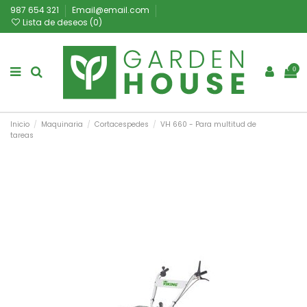
987 654 321
Email@email.com
Lista de deseos (
0
)
0
Inicio
Maquinaria
Cortacespedes
VH 660 - Para multitud de
tareas