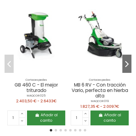
Cortacespedes
Cortacespedes
GB 460 C - El mejor
MB 6 RV - Con tracción
triturado
Vario, perfecta en hierba
alta
MAQCOR025
2.403,50 € - 2.6433€
MAQCOR019
1.827,35 € - 2.0097€
Añadir al
Añadir al
carrito
carrito