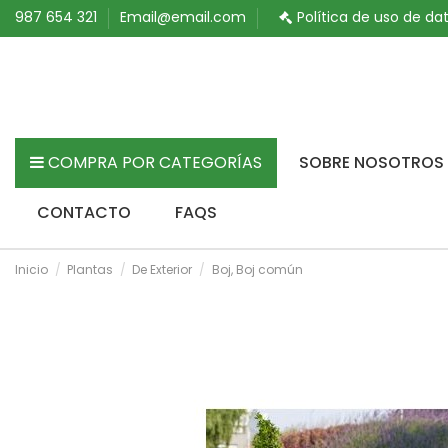
987 654 321
Email@email.com
Política de uso de da
COMPRA POR CATEGORÍAS
SOBRE NOSOTROS
CONTACTO
FAQS
Inicio
Plantas
De Exterior
Boj, Boj común