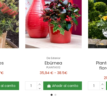
De Exterior
os
Ebúrnea
Plan
flo
PLANTAS12
.7€
35,94 € - 38.5€
2
 al carrito
Añadir al carrito