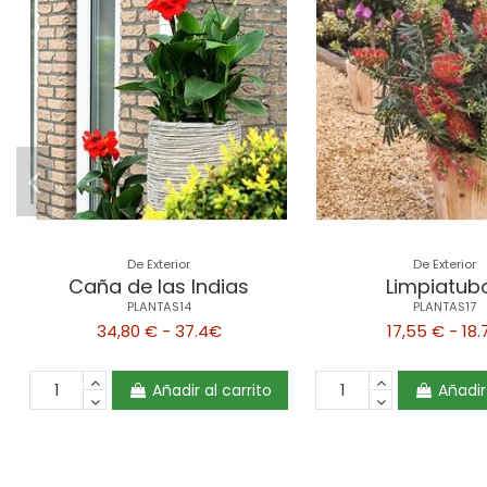
De Exterior
De Exterior
Caña de las Indias
Limpiatub
PLANTAS14
PLANTAS17
34,80 € - 37.4€
17,55 € - 18
Añadir al carrito
Añadir