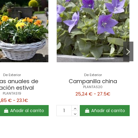
De Exterior
De Exterior
tas anuales de
Campanilla china
ración estival
PLANTAS20
25,24 € - 27.5€
PLANTAS19
1,85 € - 23.1€
Añadir al carrito
Añadir al carrito