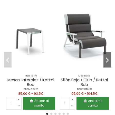
Mobiliario
Mobiliario
Mesas Laterales / Kettal
Sillón Bajo / Club / Kettal
Bob
Bob
DECMOB012
DECMOB010
85,00 € - 93.5€
95,00 € - 104.5€
Añadir al
Añadir al
carrito
carrito