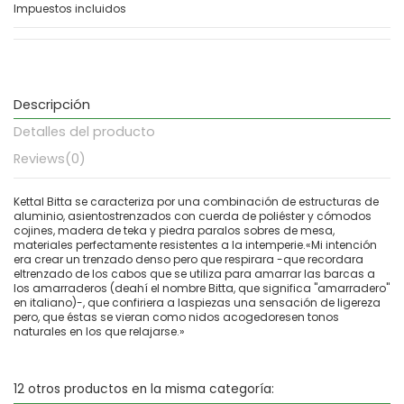
Impuestos incluidos
Descripción
Detalles del producto
Reviews
(0)
Kettal Bitta se caracteriza por una combinación de estructuras de
aluminio, asientostrenzados con cuerda de poliéster y cómodos
cojines, madera de teka y piedra paralos sobres de mesa,
materiales perfectamente resistentes a la intemperie.«Mi intención
era crear un trenzado denso pero que respirara -que recordara
eltrenzado de los cabos que se utiliza para amarrar las barcas a
los amarraderos (deahí el nombre Bitta, que significa "amarradero"
en italiano)-, que confiriera a laspiezas una sensación de ligereza
pero, que éstas se vieran como nidos acogedoresen tonos
naturales en los que relajarse.»
12 otros productos en la misma categoría: