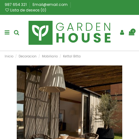
987 654 321
Email@email.com
Lista de deseos (
0
)
0
Inicio
Decoracion
Mobiliario
Kettal Bitta